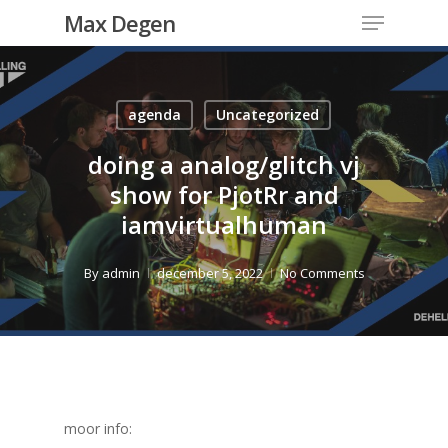
Menu
Skip
Max Degen
to
Close
main
Menu
content
agenda
Uncategorized
doing a analog/glitch vj
show for PjotRr and
iamvirtualhuman
By
admin
december 5, 2022
No Comments
moor info: